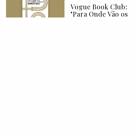
Vogue Book Club:
"Para Onde Vão os
Guarda-Chuvas"
de Afonso Cruz
07 Aug 2026
BELEZA
LIFESTYLE
Deixei de
consumir açúcar
durante 90 dias:
eis tudo o que
aprendi
07 Aug 2026
MODA
COLEÇÕES