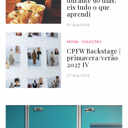
durante 90 dias:
eis tudo o que
aprendi
07 Aug 2026
MODA
COLEÇÕES
CPFW Backstage |
primavera/verão
2027 IV
07 Aug 2026