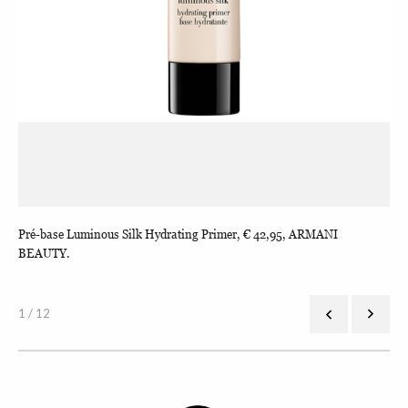
50,
Pré-base Luminous Silk Hydrating Primer, € 42,95, ARMANI
Bas
BEAUTY.
1 / 12