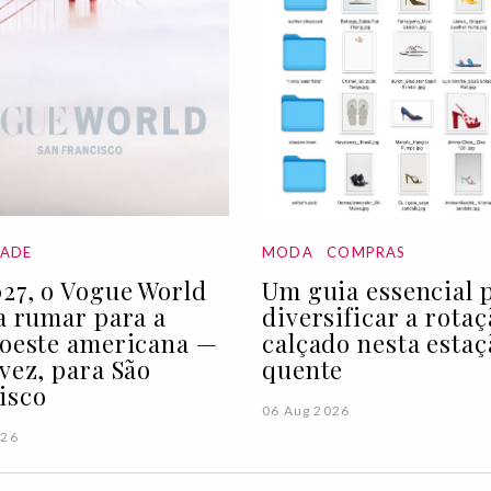
DADE
MODA
COMPRAS
27, o Vogue World
Um guia essencial 
 a rumar para a
diversificar a rota
 oeste americana —
calçado nesta estaç
 vez, para São
quente
isco
06 Aug 2026
026