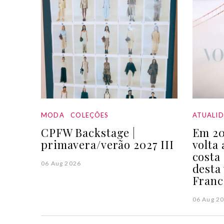
MODA
COLEÇÕES
ATUALI
CPFW Backstage |
Em 20
primavera/verão 2027 III
volta
costa
06 Aug 2026
desta
Franc
06 Aug 2