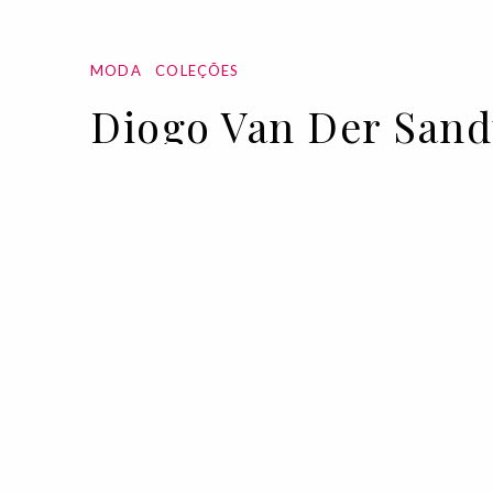
MODA
COLEÇÕES
Diogo Van Der Sand
12 MAR 2020
BY
VOGUE PORTUGAL
Todas as propostas para o outono/in