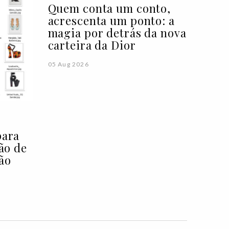
Quem conta um conto,
acrescenta um ponto: a
magia por detrás da nova
carteira da Dior
05 Aug 2026
para
ção de
ão