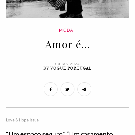
MODA
Amor é...
04 JAN 2024
BY
VOGUE PORTUGAL
Love & Hope Issue
“Um espaço seguro”. “Um casamento