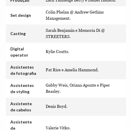
Produção
Zach Talmadge Berry e Daniel Hanson.
Colin Phelan @ Andrew Gethins
Set design
Management.
Sarah Benjamin e Memoria Di @
Casting
STREETERS.
Digital
Kylie Coutts.
operator
Assistentes
Pat Rice e Amelia Hammond.
de fotografia
Assistentes
Gabby Weis, Oriana Aponte e Piper
de styling
Beasley.
Assistente
Denis Boyd.
de cabelos
Assistente
de
Valerie Vitko.