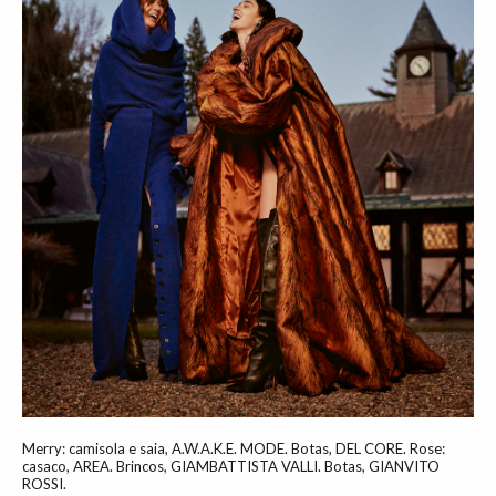
Merry: camisola e saia, A.W.A.K.E. MODE. Botas, DEL CORE. Rose:
casaco, AREA. Brincos, GIAMBATTISTA VALLI. Botas, GIANVITO
ROSSI.