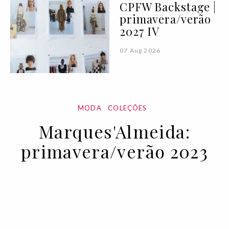
CPFW Backstage |
primavera/verão
2027 IV
07 Aug 2026
MODA
COLEÇÕES
Marques'Almeida:
primavera/verão 2023
18 OCT 2022
BY VOGUE PORTUGAL