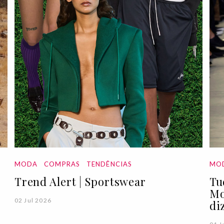
MODA
COMPRAS
TENDÊNCIAS
MO
Trend Alert | Sportswear
Tu
Mo
02 Jul 2026
di