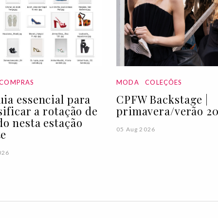
COMPRAS
MODA
COLEÇÕES
ia essencial para
CPFW Backstage |
sificar a rotação de
primavera/verão 20
do nesta estação
05 Aug 2026
te
026