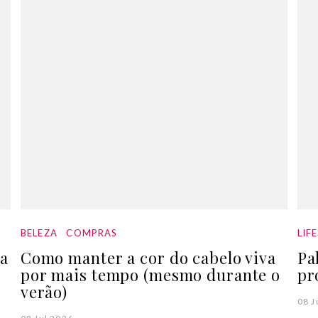
BELEZA
COMPRAS
LIF
ra
Como manter a cor do cabelo viva
Pa
por mais tempo (mesmo durante o
pr
verão)
08 J