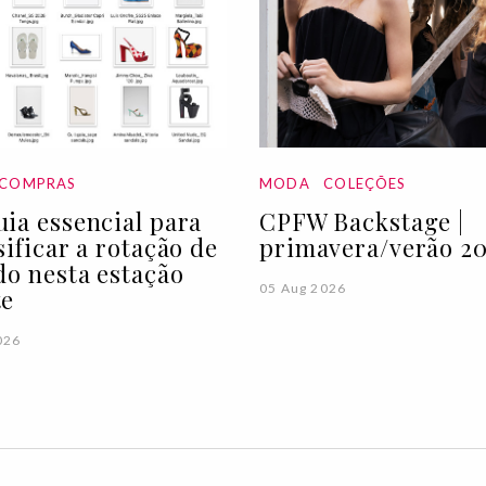
COMPRAS
MODA
COLEÇÕES
ia essencial para
CPFW Backstage |
sificar a rotação de
primavera/verão 20
do nesta estação
05 Aug 2026
te
026