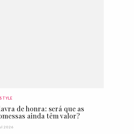
ESTYLE
lavra de honra: será que as
omessas ainda têm valor?
ul 2026