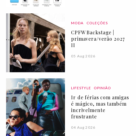
MODA
COLEÇÕES
CPFW Backstage |
primavera/verão 2027
II
05 Aug 2026
LIFESTYLE
OPINIÃO
Ir de férias com amigas
é mágico, mas também
incrivelmente
frustrante
04 Aug 2026