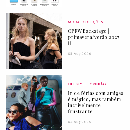
MODA
COLEÇÕES
CPFW Backstage |
primavera/verão 2027
II
05 Aug 2026
LIFESTYLE
OPINIÃO
Ir de férias com amigas
é mágico, mas também
incrivelmente
frustrante
04 Aug 2026