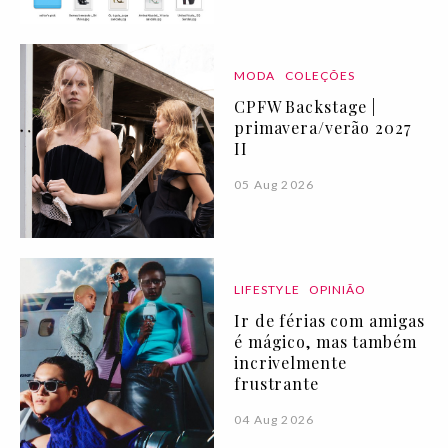
MODA
COLEÇÕES
CPFW Backstage |
primavera/verão 2027
II
05 Aug 2026
LIFESTYLE
OPINIÃO
Ir de férias com amigas
é mágico, mas também
incrivelmente
frustrante
04 Aug 2026