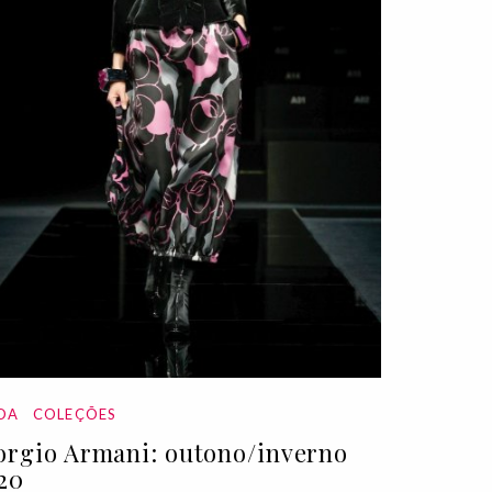
DA
COLEÇÕES
orgio Armani: outono/inverno
20