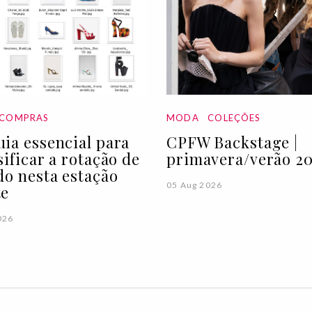
COMPRAS
MODA
COLEÇÕES
ia essencial para
CPFW Backstage |
sificar a rotação de
primavera/verão 20
do nesta estação
05 Aug 2026
te
026