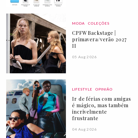
MODA
COLEÇÕES
CPFW Backstage |
primavera/verão 2027
II
05 Aug 2026
LIFESTYLE
OPINIÃO
Ir de férias com amigas
é mágico, mas também
incrivelmente
frustrante
04 Aug 2026