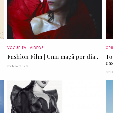
VOGUE TV
VÍDEOS
OPI
Fashion Film | Uma maçã por dia...
To
es
09 Nov 2020
09 