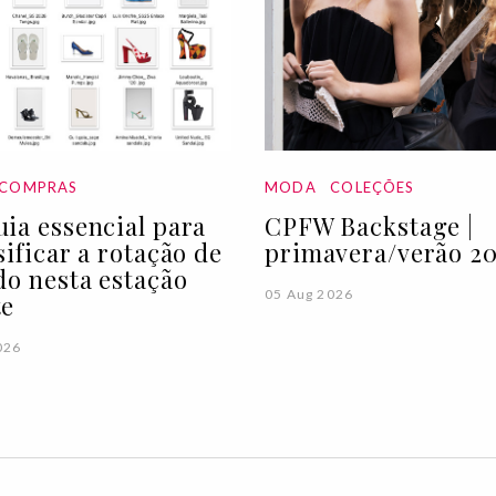
COMPRAS
MODA
COLEÇÕES
ia essencial para
CPFW Backstage |
sificar a rotação de
primavera/verão 20
do nesta estação
05 Aug 2026
te
026