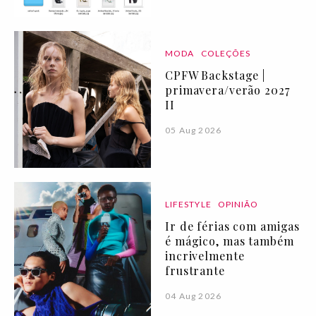
MODA
COLEÇÕES
CPFW Backstage |
primavera/verão 2027
II
05 Aug 2026
LIFESTYLE
OPINIÃO
Ir de férias com amigas
é mágico, mas também
incrivelmente
frustrante
04 Aug 2026