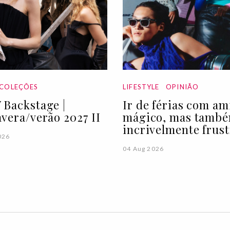
COLEÇÕES
LIFESTYLE
OPINIÃO
Backstage |
Ir de férias com am
vera/verão 2027 II
mágico, mas tamb
incrivelmente frus
026
04 Aug 2026