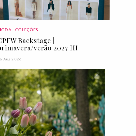
MODA
COLEÇÕES
CPFW Backstage |
primavera/verão 2027 III
6 Aug 2026