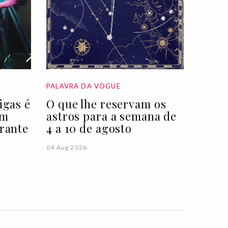
PALAVRA DA VOGUE
igas é
O que lhe reservam os
ém
astros para a semana de
trante
4 a 10 de agosto
04 Aug 2026