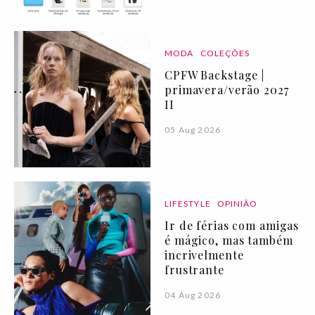
MODA
COLEÇÕES
CPFW Backstage |
primavera/verão 2027
II
05 Aug 2026
LIFESTYLE
OPINIÃO
Ir de férias com amigas
é mágico, mas também
incrivelmente
frustrante
04 Aug 2026