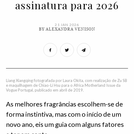
assinatura para 2026
21 JAN 2026
BY ALEXANDRA VENISON
Liang Xiangqing fotografada por Laura Okita, com realização de Zu SB
e maquilhagem de Chiao-Li Hsu para o Africa Motherland Issue da
Vogue Portugal, publicado em abril de 2019.
As melhores fragrâncias escolhem-se de
forma instintiva, mas com o início de um
novo ano, eis um guia com alguns fatores