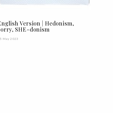
English Version | Hedonism,
sorry, SHE-donism
5 May 2023