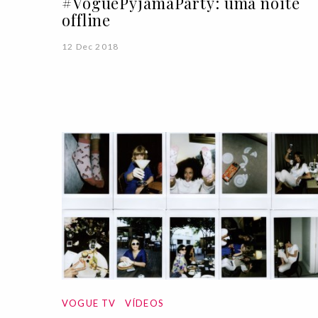
#VoguePyjamaParty: uma noite
offline
12 Dec 2018
VOGUE TV
VÍDEOS