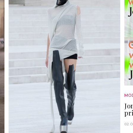
MO
Jo
pr
02 O