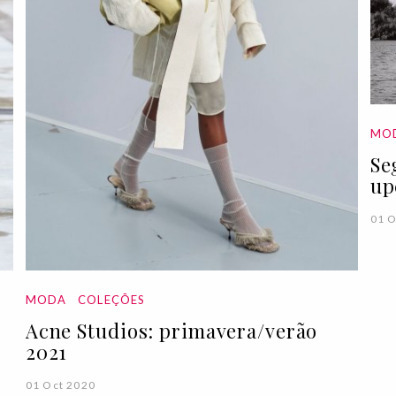
MO
Se
up
01 O
MODA
COLEÇÕES
Acne Studios: primavera/verão
2021
01 Oct 2020