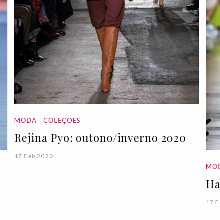
MODA
COLEÇÕES
Rejina Pyo: outono/inverno 2020
17 Feb 2020
MO
Ha
17 F