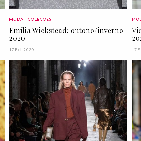
MODA
COLEÇÕES
MO
Emilia Wickstead: outono/inverno
Vi
2020
20
17 Feb 2020
17 F