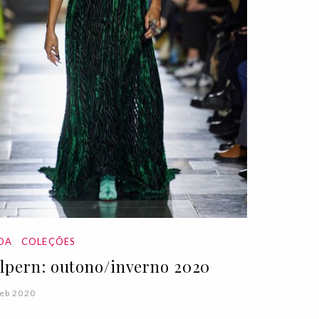
DA
COLEÇÕES
lpern: outono/inverno 2020
eb 2020