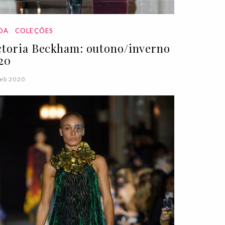
DA
COLEÇÕES
ctoria Beckham: outono/inverno
20
eb 2020