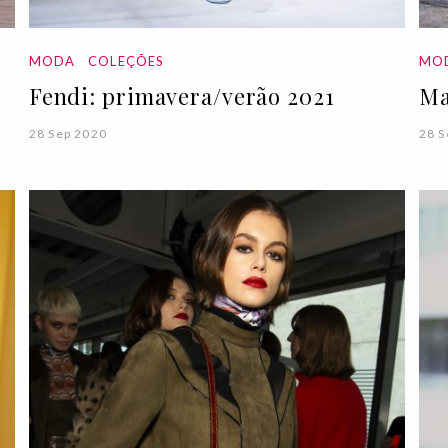
MODA
COLEÇÕES
MO
Fendi: primavera/verão 2021
Ma
28 Sep 2020
28 S