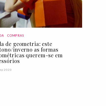
DA
COMPRAS
la de geometria: este
tono/inverno as formas
ométricas querem-se em
essórios
ep 2020