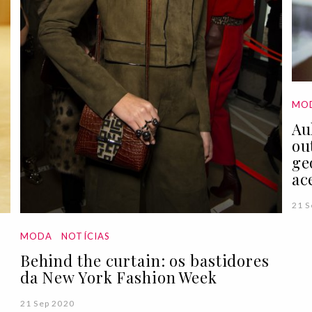
MO
Au
ou
ge
ac
21 S
MODA
NOTÍCIAS
Behind the curtain: os bastidores
da New York Fashion Week
21 Sep 2020