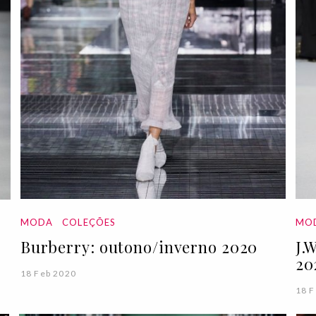
MODA
COLEÇÕES
MO
Burberry: outono/inverno 2020
J.
20
18 Feb 2020
18 F