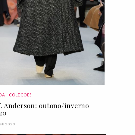
DA
COLEÇÕES
W. Anderson: outono/inverno
20
eb 2020