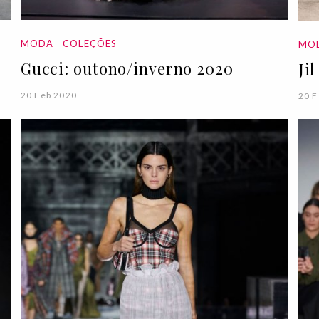
MODA
COLEÇÕES
MO
Gucci: outono/inverno 2020
Ji
20 Feb 2020
20 F