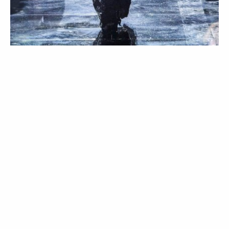
MODA
COLEÇÕES
Tom Ford: outono/inverno 2020
12 Feb 2020