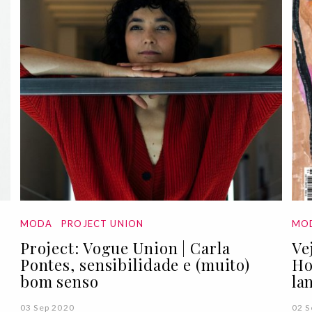
MODA
PROJECT UNION
MO
Project: Vogue Union | Carla
Ve
Pontes, sensibilidade e (muito)
Ho
bom senso
la
03 Sep 2020
02 S