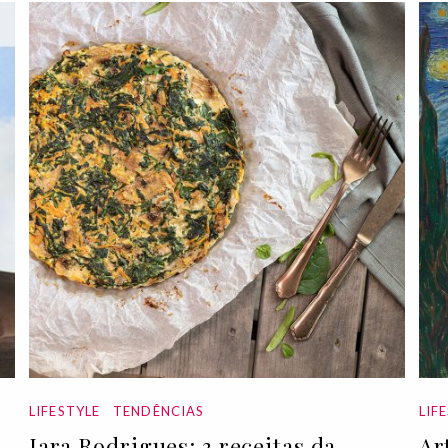
LIFESTYLE
TENDÊNCIAS
LIF
Iara Rodrigues: 3 receitas da
Ar