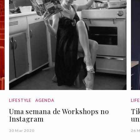
LIFESTYLE
AGENDA
LIF
Uma semana de Workshops no
Ti
Instagram
un
30 Mar 2020
26 