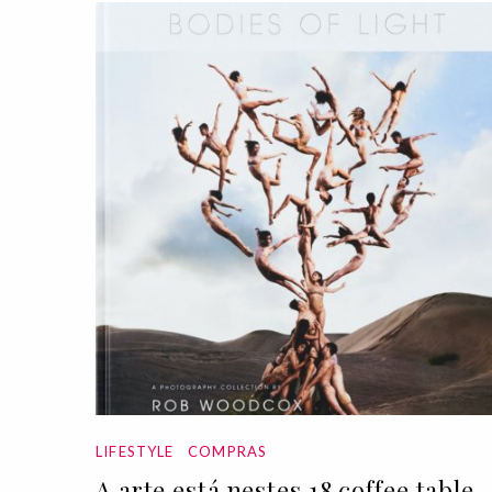
LIFESTYLE
COMPRAS
A arte está nestes 18 coffee table