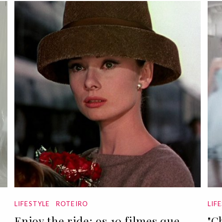
LIFESTYLE
ROTEIRO
LIF
Enjoy the ride: os 10 filmes que
"C