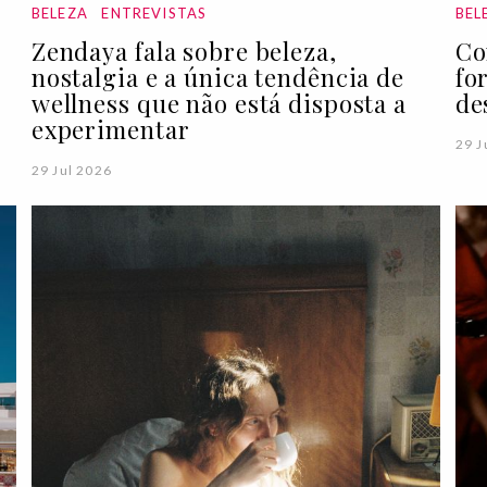
BELEZA
ENTREVISTAS
BEL
Zendaya fala sobre beleza,
Co
nostalgia e a única tendência de
fo
wellness que não está disposta a
de
experimentar
29 J
29 Jul 2026