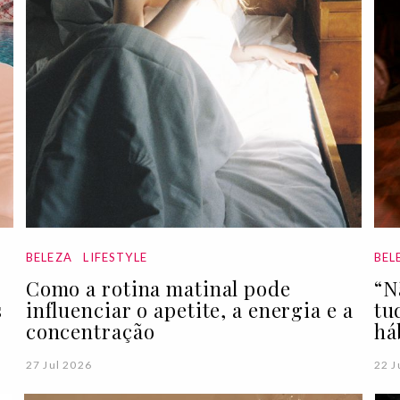
BELEZA
LIFESTYLE
BEL
Como a rotina matinal pode
“N
s
influenciar o apetite, a energia e a
tu
concentração
há
27 Jul 2026
22 J